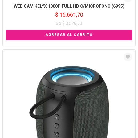
WEB CAM KELYX 1080P FULL HD C/MICROFONO (6995)
$ 16.661,70
6 x $ 3.526,73