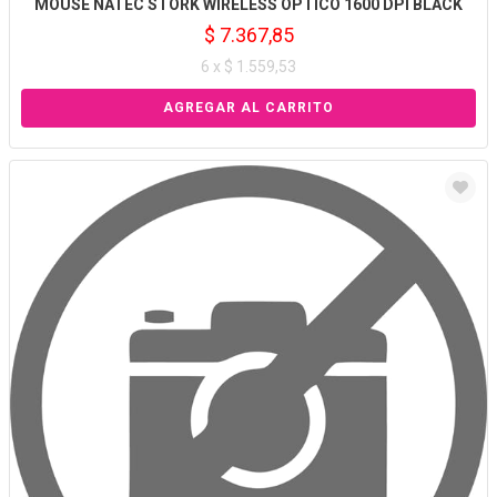
MOUSE NATEC STORK WIRELESS OPTICO 1600 DPI BLACK
$ 7.367,85
6 x $ 1.559,53