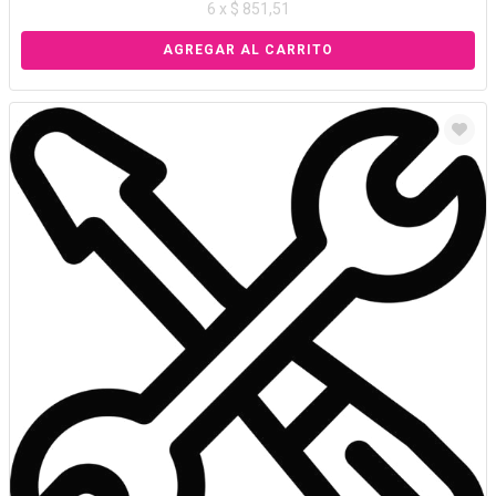
6 x $ 851,51