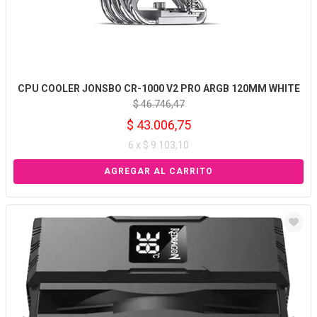
CPU COOLER JONSBO CR-1000 V2 PRO ARGB 120MM WHITE
$ 46.746,47
$ 43.006,75
6 x $ 9.103,10