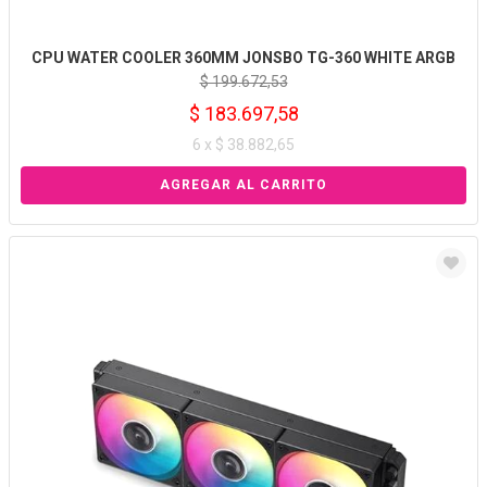
CPU WATER COOLER 360MM JONSBO TG-360 WHITE ARGB
$ 199.672,53
$ 183.697,58
6 x $ 38.882,65