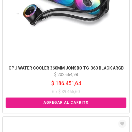
CPU WATER COOLER 360MM JONSBO TG-360 BLACK ARGB
$ 202.664,98
$ 186.451,64
6 x $ 39.465,60