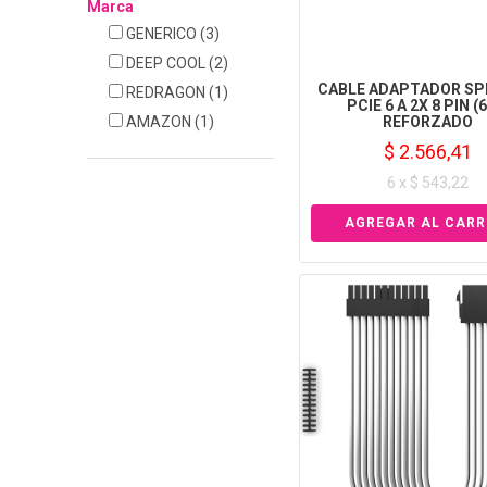
Marca
GENERICO
(3)
DEEP COOL
(2)
CABLE ADAPTADOR SP
REDRAGON
(1)
PCIE 6 A 2X 8 PIN (
AMAZON
(1)
REFORZADO
$ 2.566,41
6 x $ 543,22