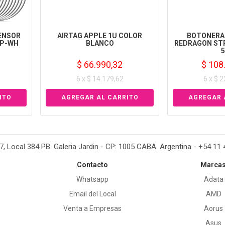
ENSOR
AIRTAG APPLE 1U COLOR
BOTONERA
4P-WH
BLANCO
REDRAGON ST
5
$ 66.990,32
$ 108
6 x $ 14.179,62
6 x $ 
37, Local 384 PB. Galeria Jardin - CP: 1005 CABA. Argentina - +54 11
Contacto
Marca
Whatsapp
Adata
Email del Local
AMD
Venta a Empresas
Aorus
Asus