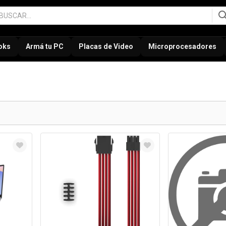
oks
Armá tu PC
Placas de Video
Microprocesadores