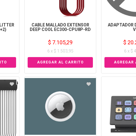
LITTER
CABLE MALLADO EXTENSOR
ADAPTADOR D
6+2)
DEEP COOL EC300-CPU8P-RD
V
$ 7.105,29
$ 20.
6 x $ 1.503,95
6 x $ 