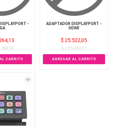
ISPLAYPORT -
ADAPTADOR DISPLAYPORT -
GA
HDMI
264,13
$ 25.522,05
4.289,24
6 x $ 5.402,17