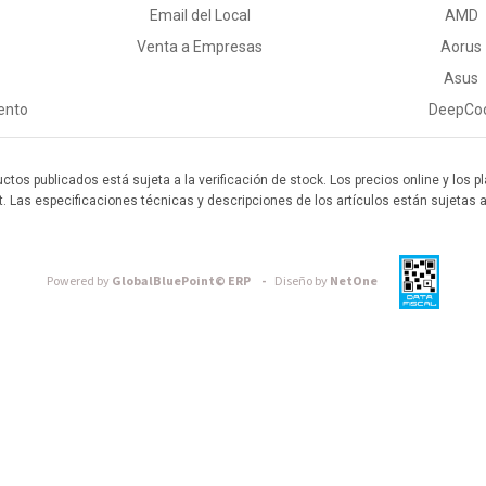
Email del Local
AMD
Venta a Empresas
Aorus
Asus
ento
DeepCo
uctos publicados está sujeta a la verificación de stock. Los precios online y los
t. Las especificaciones técnicas y descripciones de los artículos están sujetas 
Powered by
GlobalBluePoint© ERP -
Diseño by
NetOne