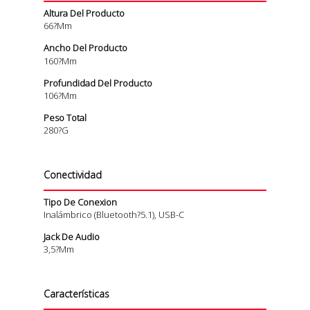
Altura Del Producto
66?mm
Ancho Del Producto
160?mm
Profundidad Del Producto
106?mm
Peso Total
280?g
Conectividad
Tipo De Conexion
Inalámbrico (Bluetooth?5.1), USB-C
Jack De Audio
3,5?mm
Características