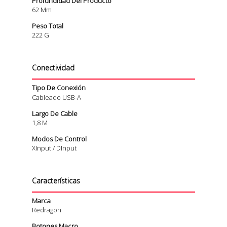
Profundidad Del Producto
62 Mm
Peso Total
222 G
Conectividad
Tipo De Conexión
Cableado USB-A
Largo De Cable
1,8 M
Modos De Control
XInput / DInput
Características
Marca
Redragon
Botones Macro