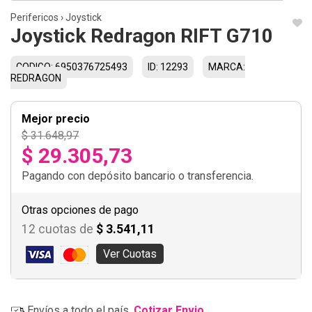
Perifericos
›
Joystick
Joystick Redragon RIFT G710
CODIGO: 6950376725493
ID: 12293
MARCA:
REDRAGON
Mejor precio
$ 31.648,97
$ 29.305,73
Pagando con depósito bancario o transferencia.
Otras opciones de pago
12 cuotas de
$ 3.541,11
Ver Cuotas
Envíos a todo el país.
Cotizar Envio