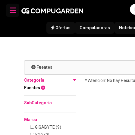
Ofertas
Computadoras
Notebo
Fuentes
Categoría
* Atención: No hay Result
Fuentes
SubCategoría
Marca
GIGABYTE
(9)