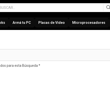
oks
Armá tu PC
Placas de Video
Microprocesadores
ados para esta Búsqueda *