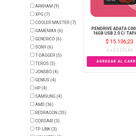
ARKHAM
(9)
XPG
(7)
COOLER MASTER
(7)
PENDRIVE ADATA C00
GAMEMAX
(6)
16GB USB 2.0 C/ TAP
GENERICO
(6)
$ 15.136,23
SONY
(6)
6 x $ 3.203,84
T-DAGGER
(5)
TEROS
(5)
JONSBO
(4)
GENIUS
(4)
HP
(4)
SAMSUNG
(4)
AMD
(36)
REDRAGON
(35)
CORSAIR
(3)
TP-LINK
(3)