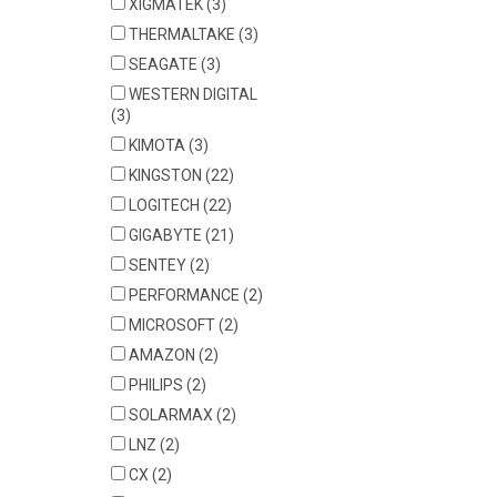
XIGMATEK
(3)
THERMALTAKE
(3)
SEAGATE
(3)
WESTERN DIGITAL
(3)
KIMOTA
(3)
KINGSTON
(22)
LOGITECH
(22)
GIGABYTE
(21)
SENTEY
(2)
PERFORMANCE
(2)
MICROSOFT
(2)
AMAZON
(2)
PHILIPS
(2)
SOLARMAX
(2)
LNZ
(2)
CX
(2)