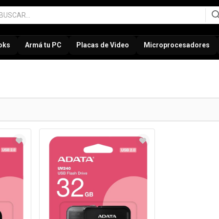
oks
Armá tu PC
Placas de Video
Microprocesadores