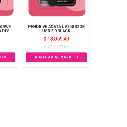
8 RWE
PENDRIVE ADATA UV240 32GB
A DES
USB 2.0 BLACK
$ 18.059,43
6 x $ 3.822,58