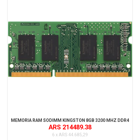
MEMORIA RAM SODIMM KINGSTON 8GB 3200 MHZ DDR4
ARS 214489.38
6 x ARS 44.685,29