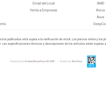
Email del Local
AMD
Venta a Empresas
Aorus
Asus
ento
DeepCo
uctos publicados está sujeta a la verificación de stock. Los precios online y los
t. Las especificaciones técnicas y descripciones de los artículos están sujetas 
Powered by
GlobalBluePoint© ERP -
Diseño by
NetOne