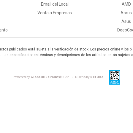
Email del Local
AMD
Venta a Empresas
Aorus
Asus
ento
DeepCo
uctos publicados está sujeta a la verificación de stock. Los precios online y los
t. Las especificaciones técnicas y descripciones de los artículos están sujetas 
Powered by
GlobalBluePoint© ERP -
Diseño by
NetOne