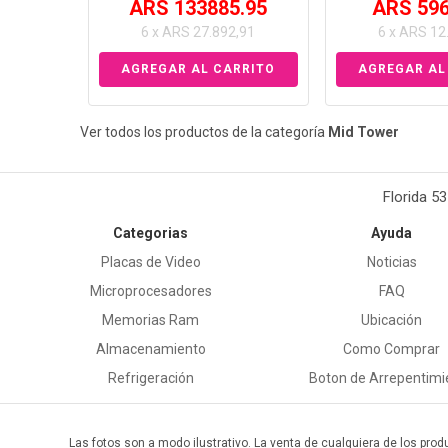
ARS 133885.95
ARS 596
6 x ARS 27.892,91
6 x ARS 12
Ver todos los productos de la categoría
Mid Tower
Florida 5
Categorias
Ayuda
Placas de Video
Noticias
Microprocesadores
FAQ
Memorias Ram
Ubicación
Almacenamiento
Como Comprar
Refrigeración
Boton de Arrepentimi
Las fotos son a modo ilustrativo. La venta de cualquiera de los prod