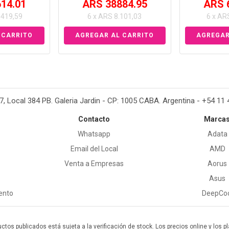
14.01
ARS 38884.95
ARS 
.419,59
6 x ARS 8.101,03
6 x AR
37, Local 384 PB. Galeria Jardin - CP: 1005 CABA. Argentina - +54 11
Contacto
Marca
Whatsapp
Adata
Email del Local
AMD
Venta a Empresas
Aorus
Asus
ento
DeepCo
uctos publicados está sujeta a la verificación de stock. Los precios online y los