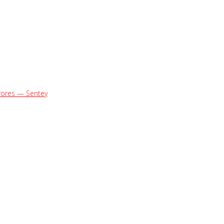
rrores —
Sentey