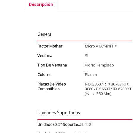
Descripción
General
Factor Mother
Micro ATX/Mini ITX
Ventana
Si
Tipo De Ventana
Vidrio Templado
Colores
Blanco
Placas De Video
RTX 3060 / RTX 3070 / RTX
Compatibles
3080 / RX 6600 / RX 6700 XT
(hasta 350 Mm)
Unidades Soportadas
Unidades 2.5" Soportadas
1–2