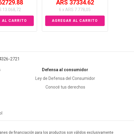
62729.88
ARS 37334.62
S 13.068,72
6 x ARS 7.778,05
 4326-2721
s
Defensa al consumidor
Ley de Defensa del Consumidor
Conocé tus derechos
ol
 planes de financiación para los productos son válidos exclusivamente