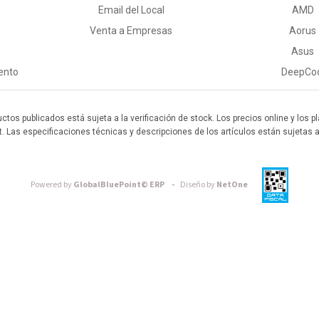
Email del Local
AMD
Venta a Empresas
Aorus
Asus
ento
DeepCo
uctos publicados está sujeta a la verificación de stock. Los precios online y los
t. Las especificaciones técnicas y descripciones de los artículos están sujetas 
Powered by
GlobalBluePoint© ERP -
Diseño by
NetOne