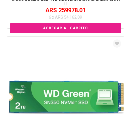
II
ARS 259978.01
6 x ARS 54.162,09