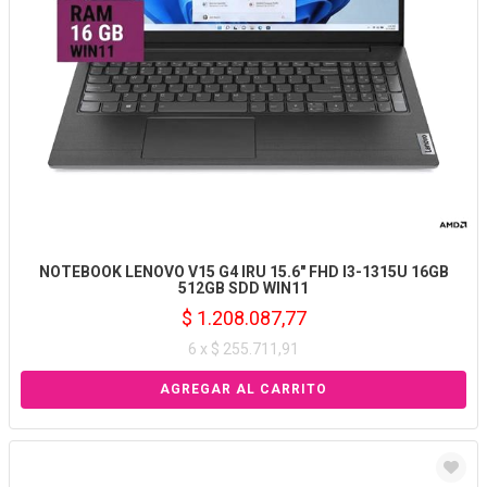
NOTEBOOK LENOVO V15 G4 IRU 15.6" FHD I3-1315U 16GB
512GB SDD WIN11
$ 1.208.087,77
6 x $ 255.711,91