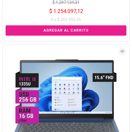
$ 1.297.134,31
$ 1.254.097,12
6 x $ 265.450,56