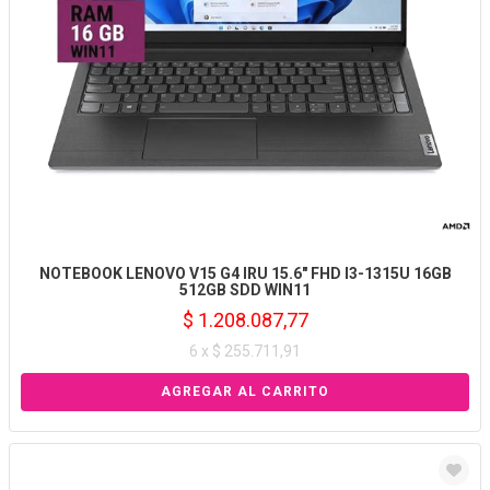
NOTEBOOK LENOVO V15 G4 IRU 15.6" FHD I3-1315U 16GB
512GB SDD WIN11
$ 1.208.087,77
6 x $ 255.711,91