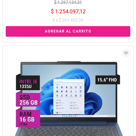
$ 1.297.134,31
$ 1.254.097,12
6 x $ 265.450,56