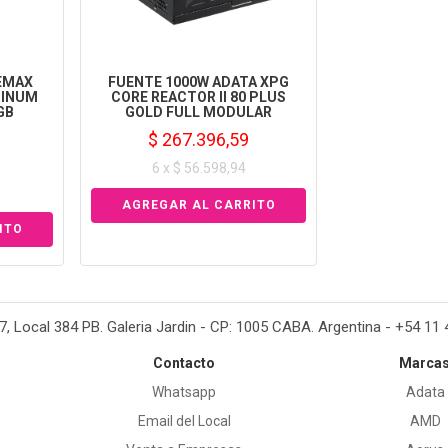
EMAX
FUENTE 1000W ADATA XPG
TINUM
CORE REACTOR II 80 PLUS
GB
GOLD FULL MODULAR
$ 267.396,59
6 x $ 56.598,94
37, Local 384 PB. Galeria Jardin - CP: 1005 CABA. Argentina - +54 11
Contacto
Marca
Whatsapp
Adata
Email del Local
AMD