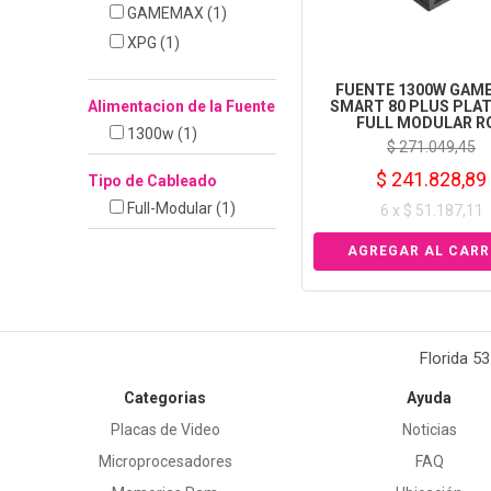
GAMEMAX
(1)
XPG
(1)
FUENTE 1300W GAM
Alimentacion de la Fuente
SMART 80 PLUS PLA
FULL MODULAR R
1300w
(1)
$ 271.049,45
$ 241.828,89
Tipo de Cableado
Full-Modular
(1)
6 x $ 51.187,11
Florida 5
Categorias
Ayuda
Placas de Video
Noticias
Microprocesadores
FAQ