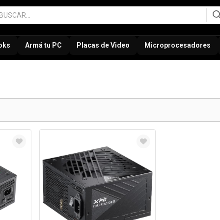
oks
Armá tu PC
Placas de Video
Microprocesadores