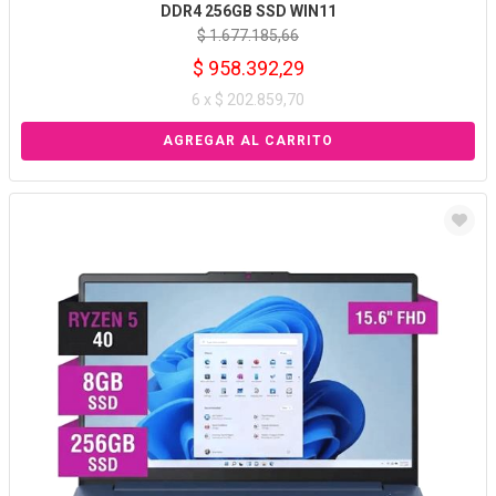
DDR4 256GB SSD WIN11
$ 1.677.185,66
$ 958.392,29
6 x $ 202.859,70