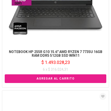
NOTEBOOK HP 255R G10 15.6" AMD RYZEN 7 7735U 16GB
RAM DDR5 512GB SSD WIN11
$ 1.493.028,23
6 x $ 316.024,31