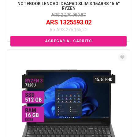
NOTEBOOK LENOVO IDEAPAD SLIM 3 15ABR8 15.6"
RYZEN
ARS 2.279.959,87
ARS 1325593.02
6 x ARS 276.165,21