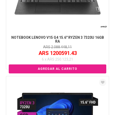
NOTEBOOK LENOVO V15 G4 15.6" RYZEN 3 7320U 16GB
RA
ARS 2.088.448,11
ARS 1200591.43
6 x ARS 250.123,21