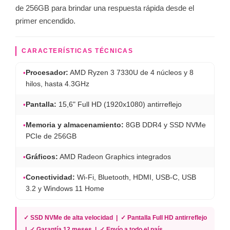
de 256GB para brindar una respuesta rápida desde el
primer encendido.
CARACTERÍSTICAS TÉCNICAS
•
Procesador:
AMD Ryzen 3 7330U de 4 núcleos y 8
hilos, hasta 4.3GHz
•
Pantalla:
15,6" Full HD (1920x1080) antirreflejo
•
Memoria y almacenamiento:
8GB DDR4 y SSD NVMe
PCIe de 256GB
•
Gráficos:
AMD Radeon Graphics integrados
•
Conectividad:
Wi-Fi, Bluetooth, HDMI, USB-C, USB
3.2 y Windows 11 Home
✓ SSD NVMe de alta velocidad | ✓ Pantalla Full HD antirreflejo
| ✓ Garantía 12 meses | ✓ Envío a todo el país