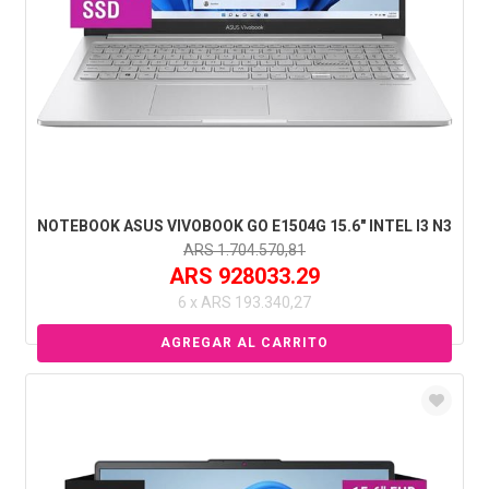
NOTEBOOK ASUS VIVOBOOK GO E1504G 15.6" INTEL I3 N3
ARS 1.704.570,81
ARS 928033.29
6 x ARS 193.340,27