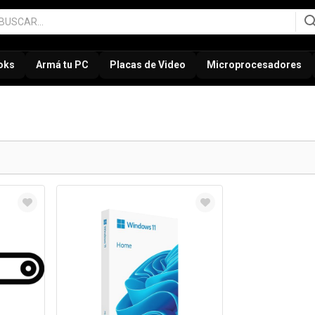
oks
Armá tu PC
Placas de Video
Microprocesadores