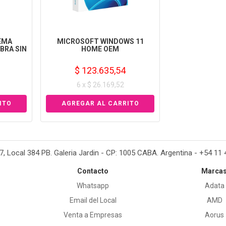
EMA
MICROSOFT WINDOWS 11
BRA SIN
HOME OEM
$ 123.635,54
6 x $ 26.169,52
37, Local 384 PB. Galeria Jardin - CP: 1005 CABA. Argentina - +54 11
Contacto
Marca
Whatsapp
Adata
Email del Local
AMD
Venta a Empresas
Aorus