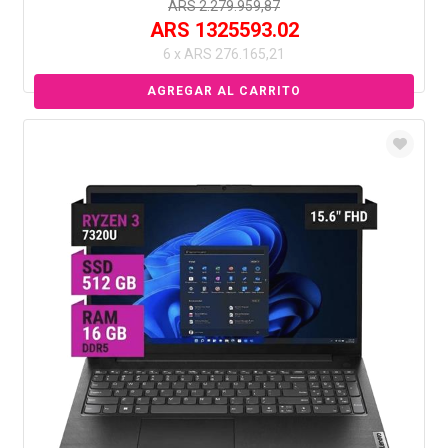
ARS 2.279.959,87
ARS 1325593.02
6 x ARS 276.165,21