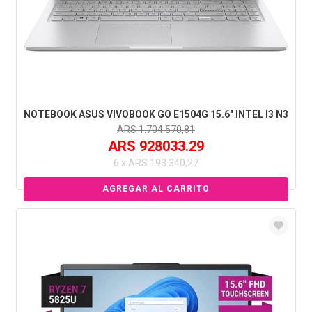
NOTEBOOK ASUS VIVOBOOK GO E1504G 15.6" INTEL I3 N3
ARS 1.704.570,81
ARS 928033.29
6 x ARS 193.340,27