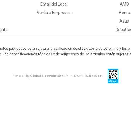
Email del Local
AMD
Venta a Empresas
Aorus
Asus
ento
DeepCo
uctos publicados está sujeta a la verificación de stock. Los precios online y los
t. Las especificaciones técnicas y descripciones de los artículos están sujetas 
Powered by
GlobalBluePoint© ERP -
Diseño by
NetOne