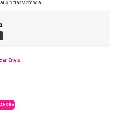
rio o transferencia.
3
s
zar Envio