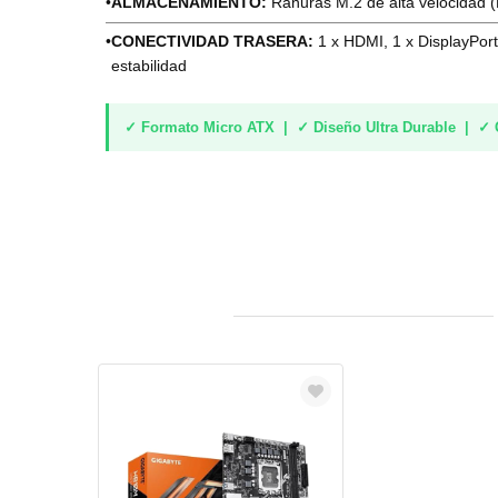
•
ALMACENAMIENTO:
Ranuras M.2 de alta velocidad 
•
CONECTIVIDAD TRASERA:
1 x HDMI, 1 x DisplayPort
estabilidad
✓ Formato Micro ATX | ✓ Diseño Ultra Durable | ✓ G