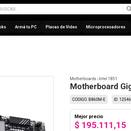
oks
Armá tu PC
Placas de Video
Microprocesadores
Motherboards
›
Intel 1851
Motherboard Gi
CODIGO: B860M-E
ID: 12546
Mejor precio
$ 195.111,15