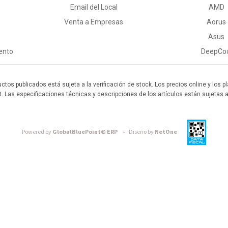
Email del Local
AMD
Venta a Empresas
Aorus
Asus
ento
DeepCo
uctos publicados está sujeta a la verificación de stock. Los precios online y los
t. Las especificaciones técnicas y descripciones de los artículos están sujetas 
Powered by
GlobalBluePoint© ERP -
Diseño by
NetOne