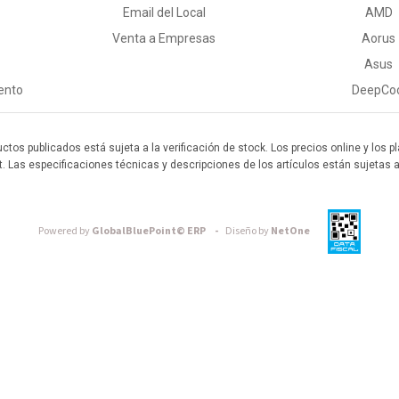
Email del Local
AMD
Venta a Empresas
Aorus
Asus
ento
DeepCo
uctos publicados está sujeta a la verificación de stock. Los precios online y los
t. Las especificaciones técnicas y descripciones de los artículos están sujetas 
Powered by
GlobalBluePoint© ERP -
Diseño by
NetOne