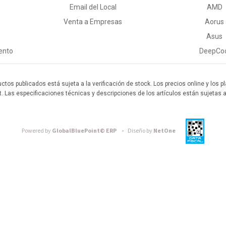
Email del Local
AMD
Venta a Empresas
Aorus
Asus
ento
DeepCo
uctos publicados está sujeta a la verificación de stock. Los precios online y los
t. Las especificaciones técnicas y descripciones de los artículos están sujetas 
Powered by
GlobalBluePoint© ERP -
Diseño by
NetOne