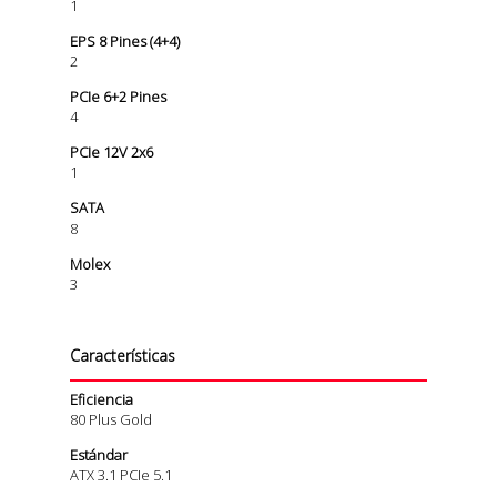
1
EPS 8 Pines (4+4)
2
PCIe 6+2 Pines
4
PCIe 12V 2x6
1
SATA
8
Molex
3
Características
Eficiencia
80 Plus Gold
Estándar
ATX 3.1 PCIe 5.1