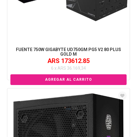
FUENTE 750W GIGABYTE UD750GM PG5 V2 80 PLUS
GOLD M
ARS 173612.85
6 x ARS 36.169,34