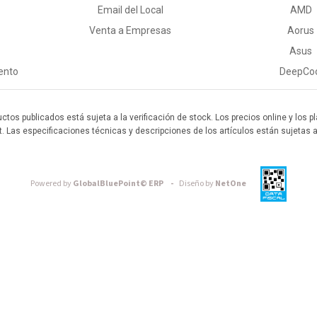
Email del Local
AMD
Venta a Empresas
Aorus
Asus
ento
DeepCo
uctos publicados está sujeta a la verificación de stock. Los precios online y los
t. Las especificaciones técnicas y descripciones de los artículos están sujetas 
Powered by
GlobalBluePoint© ERP -
Diseño by
NetOne