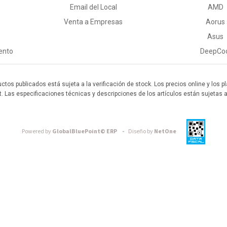
Email del Local
AMD
Venta a Empresas
Aorus
Asus
ento
DeepCo
uctos publicados está sujeta a la verificación de stock. Los precios online y los
t. Las especificaciones técnicas y descripciones de los artículos están sujetas 
Powered by
GlobalBluePoint© ERP -
Diseño by
NetOne