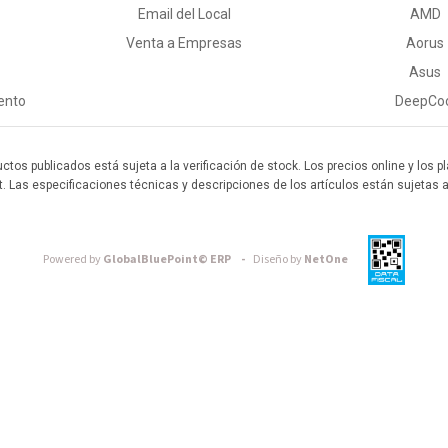
Email del Local
AMD
Venta a Empresas
Aorus
Asus
ento
DeepCo
uctos publicados está sujeta a la verificación de stock. Los precios online y los
t. Las especificaciones técnicas y descripciones de los artículos están sujetas 
Powered by
GlobalBluePoint© ERP -
Diseño by
NetOne