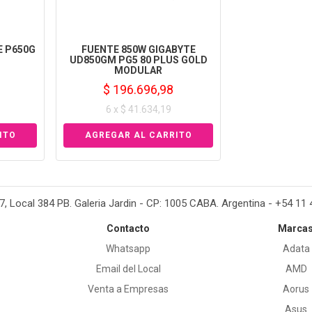
E P650G
FUENTE 850W GIGABYTE
UD850GM PG5 80 PLUS GOLD
MODULAR
$ 196.696,98
6 x $ 41.634,19
37, Local 384 PB. Galeria Jardin - CP: 1005 CABA. Argentina - +54 11
Contacto
Marca
Whatsapp
Adata
Email del Local
AMD
Venta a Empresas
Aorus
Asus