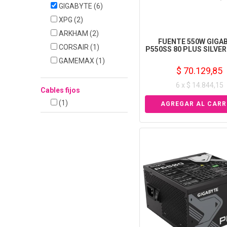
GIGABYTE
(6)
XPG
(2)
ARKHAM
(2)
FUENTE 550W GIGA
CORSAIR
(1)
P550SS 80 PLUS SILVER
GAMEMAX
(1)
$ 70.129,85
6 x $ 14.844,15
Cables fijos
(1)