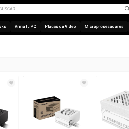
oks
Armá tu PC
Placas de Video
Microprocesadores