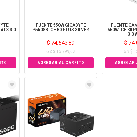
BYTE
FUENTE 550W GIGABYTE
FUENTE GAM
 ATX 3.0
P550SS ICE 80 PLUS SILVER
550W ICE 80 
3.0
$ 74.643,89
$ 74.
6 x $ 15.799,62
6 x $ 