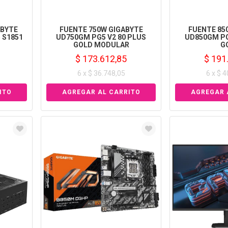
BYTE
FUENTE 750W GIGABYTE
FUENTE 85
5 S1851
UD750GM PG5 V2 80 PLUS
UD850GM PG
GOLD MODULAR
G
$ 173.612,85
$ 191
6 x $ 36.748,05
6 x $ 