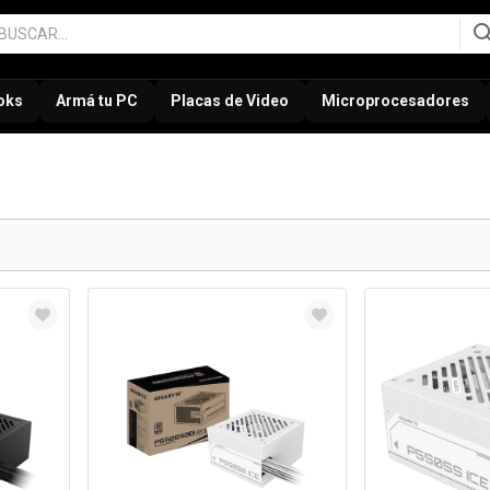
oks
Armá tu PC
Placas de Video
Microprocesadores