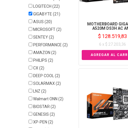
LOGITECH
(22)
GIGABYTE
(21)
ASUS
(20)
MOTHERBOARD GIGA
A520M DS3H AC A
MICROSOFT
(2)
$ 128.519,83
SENTEY
(2)
6 x $ 27.203,36
PERFORMANCE
(2)
AMAZON
(2)
PHILIPS
(2)
CX
(2)
DEEP COOL
(2)
SOLARMAX
(2)
LNZ
(2)
Walmart ONN
(2)
BIOSTAR
(2)
GENESIS
(2)
XP-PEN
(2)