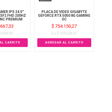
ER IPS 24.5"
PLACA DE VIDEO GIGABYTE
5F2 FHD 200HZ
GEFORCE RTX 5050 8G GAMING
YNC PREMIUM
OC
.667,33
$ 754.150,27
50.094,59
6 x $ 159.628,47