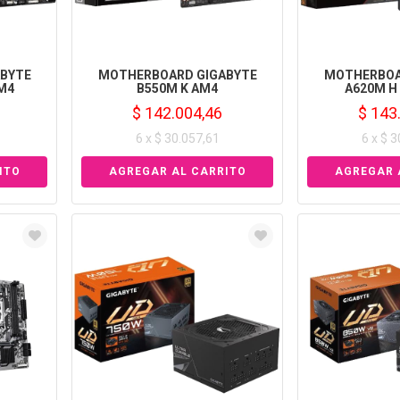
BYTE
MOTHERBOARD GIGABYTE
MOTHERBOA
M4
B550M K AM4
A620M H
$ 142.004,46
$ 143
6 x $ 30.057,61
6 x $ 