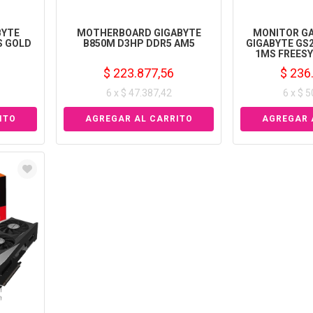
BYTE
MOTHERBOARD GIGABYTE
MONITOR GAM
S GOLD
B850M D3HP DDR5 AM5
GIGABYTE GS2
1MS FREES
$ 223.877,56
$ 236
6 x $ 47.387,42
6 x $ 