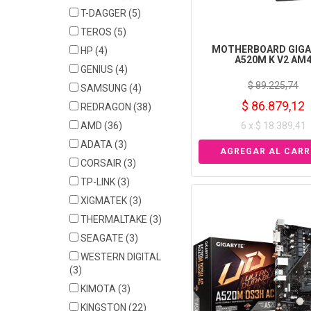
T-DAGGER
(5)
TEROS
(5)
MOTHERBOARD GIGA
HP
(4)
A520M K V2 AM
GENIUS
(4)
$ 89.225,74
SAMSUNG
(4)
$ 86.879,12
REDRAGON
(38)
AMD
(36)
6 x $ 18.389,41
ADATA
(3)
CORSAIR
(3)
TP-LINK
(3)
XIGMATEK
(3)
THERMALTAKE
(3)
SEAGATE
(3)
WESTERN DIGITAL
(3)
KIMOTA
(3)
KINGSTON
(22)