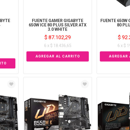
BYTE
FUENTE GAMER GIGABYTE
FUENTE 650W 
4
650W ICE 80 PLUS SILVER ATX
80 PL
3.0 WHITE
$ 87.102,29
$ 92.
6 x $ 18.436,65
6 x $ 