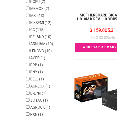
ROKU
(2)
MEMOX
(2)
MOTHERBOARD GIGA
MSI
(13)
H810M K REV. 1.0 DDR
HIKSEMI
(12)
$ 159.805,31
CG
(115)
PELAND
(10)
6 x $ 33.825,46
ARKHAM
(10)
LENOVO
(10)
ACER
(1)
BRB
(1)
PNY
(1)
DELL
(1)
AUREOX
(1)
D-LINK
(1)
ZOTAC
(1)
ASROCK
(1)
PXN
(1)