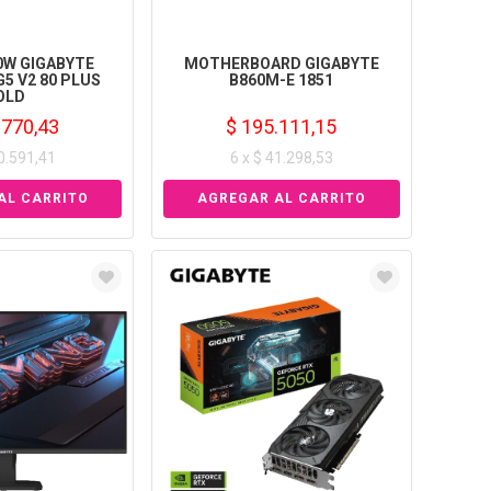
0W GIGABYTE
MOTHERBOARD GIGABYTE
5 V2 80 PLUS
B860M-E 1851
OLD
.770,43
$ 195.111,15
40.591,41
6 x $ 41.298,53