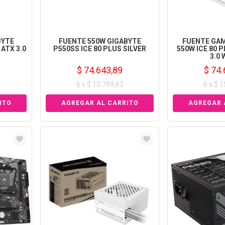
BYTE
FUENTE 550W GIGABYTE
FUENTE GAM
 ATX 3.0
P550SS ICE 80 PLUS SILVER
550W ICE 80 
3.0
$ 74.643,89
$ 74.
6 x $ 15.799,62
6 x $ 