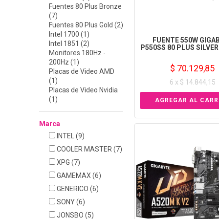
Fuentes 80 Plus Bronze
(7)
Fuentes 80 Plus Gold (2)
Intel 1700 (1)
FUENTE 550W GIGA
Intel 1851 (2)
P550SS 80 PLUS SILVER
Monitores 180Hz -
200Hz (1)
$ 70.129,85
Placas de Video AMD
(1)
6 x $ 14.844,15
Placas de Video Nvidia
(1)
Marca
INTEL
(9)
COOLER MASTER
(7)
XPG
(7)
GAMEMAX
(6)
GENERICO
(6)
SONY
(6)
JONSBO
(5)