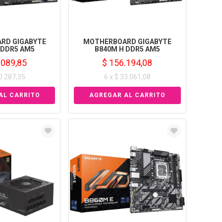
RD GIGABYTE
MOTHERBOARD GIGABYTE
 DDR5 AM5
B840M H DDR5 AM5
.089,85
$ 156.194,08
30.287,35
6 x $ 33.061,08