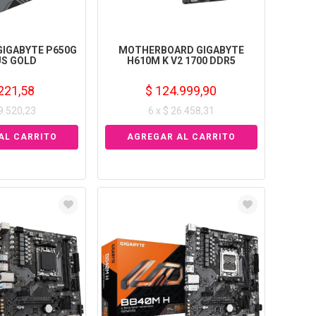
GIGABYTE P650G
MOTHERBOARD GIGABYTE
US GOLD
H610M K V2 1700 DDR5
221,58
$ 124.999,90
19.520,23
6 x $ 26.458,31