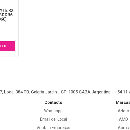
BYTE RX
 GDDR6
60)
37, Local 384 PB. Galeria Jardin - CP: 1005 CABA. Argentina - +54 11
Contacto
Marca
Whatsapp
Adata
Email del Local
AMD
Venta a Empresas
Aorus