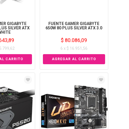
ER GIGABYTE
FUENTE GAMER GIGABYTE
PLUS SILVER ATX
650W 80 PLUS SILVER ATX 3.0
 WHITE
643,89
$ 80.086,09
15.799,62
6 x $ 16.951,56