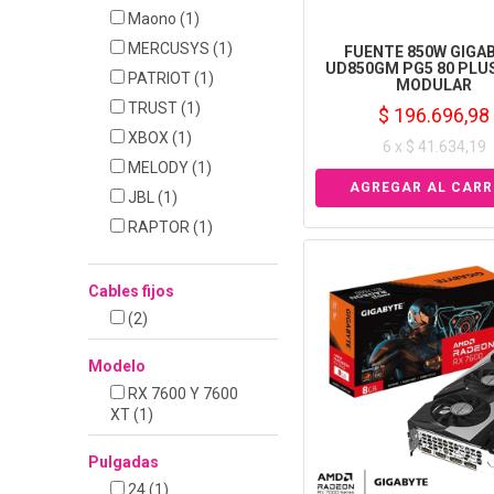
Maono
(1)
MERCUSYS
(1)
FUENTE 850W GIGA
UD850GM PG5 80 PLU
PATRIOT
(1)
MODULAR
TRUST
(1)
$ 196.696,98
XBOX
(1)
6 x $ 41.634,19
MELODY
(1)
JBL
(1)
RAPTOR
(1)
Cables fijos
(2)
Modelo
RX 7600 Y 7600
XT
(1)
Pulgadas
24
(1)