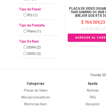
PLACA DE VIDEO GIGA
Tipo de Panel
7600 GAMING OC 8GB
IPS
(1)
(MEJOR QUE RTX 30
$ 764.509,23
Tipo de Pantalla
6 x $ 161.821,12
Plano
(1)
Tipo De Ram
DDR4
(2)
DDR5
(3)
Florida 5
Categorias
Ayuda
Placas de Video
Noticias
Microprocesadores
FAQ
Memorias Ram
Ubicación