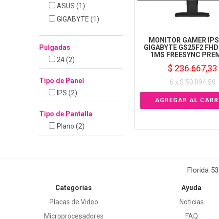
ASUS
(1)
GIGABYTE
(1)
MONITOR GAMER IPS 
Pulgadas
GIGABYTE GS25F2 FHD
1MS FREESYNC PRE
24
(2)
$ 236.667,33
Tipo de Panel
6 x $ 50.094,59
IPS
(2)
Tipo de Pantalla
Plano
(2)
Florida 5
Categorias
Ayuda
Placas de Video
Noticias
Microprocesadores
FAQ