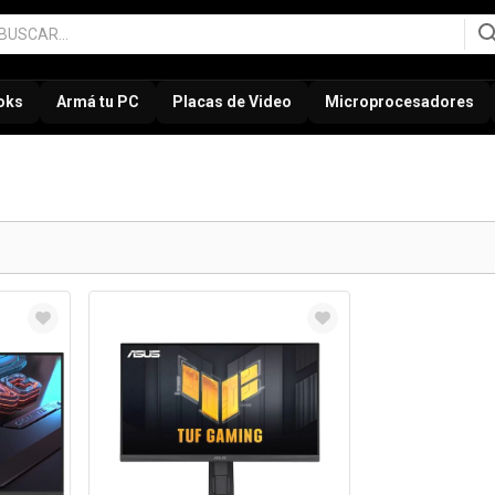
oks
Armá tu PC
Placas de Video
Microprocesadores