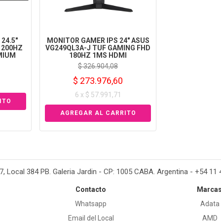
24.5"
MONITOR GAMER IPS 24" ASUS
 200HZ
VG249QL3A-J TUF GAMING FHD
MIUM
180HZ 1MS HDMI
$ 326.904,08
$ 273.976,60
6 x $ 57.991,71
37, Local 384 PB. Galeria Jardin - CP: 1005 CABA. Argentina - +54 11
Contacto
Marca
Whatsapp
Adata
Email del Local
AMD