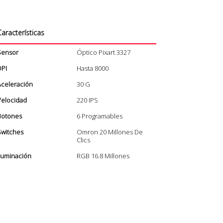
aracterísticas
Sensor
Óptico Pixart 3327
DPI
Hasta 8000
Aceleración
30 G
Velocidad
220 IPS
Botones
6 Programables
Switches
Omron 20 Millones De
Clics
luminación
RGB 16.8 Millones