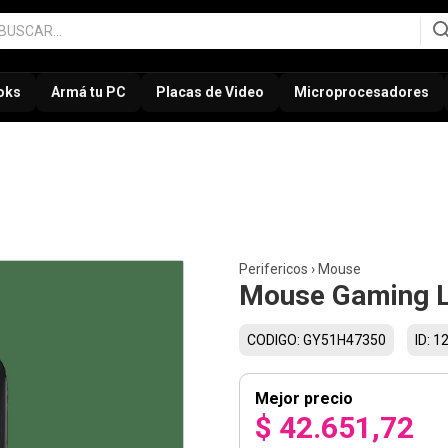
oks
Armá tu PC
Placas de Video
Microprocesadores
Perifericos
›
Mouse
Mouse Gaming 
CODIGO: GY51H47350
ID: 1
Mejor precio
$ 42.651,72