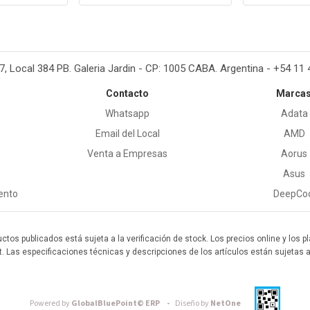
37, Local 384 PB. Galeria Jardin - CP: 1005 CABA. Argentina - +54 11
Contacto
Marca
Whatsapp
Adata
Email del Local
AMD
Venta a Empresas
Aorus
Asus
ento
DeepCo
uctos publicados está sujeta a la verificación de stock. Los precios online y los
t. Las especificaciones técnicas y descripciones de los artículos están sujetas 
Powered by
GlobalBluePoint© ERP -
Diseño by
NetOne