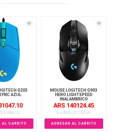
OGITECH G203
MOUSE LOGITECH G903
SYNC AZUL
HERO LIGHTSPEED
INALAMBRICO
31047.10
ARS 140124.45
S 6.468,15
6 x ARS 29.192,59