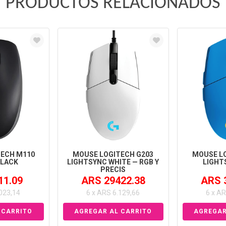
PRODUCTOS RELACIONADOS
ECH M110
MOUSE LOGITECH G203
MOUSE L
BLACK
LIGHTSYNC WHITE — RGB Y
LIGHT
PRECIS
11.09
ARS 29422.38
ARS 
.023,14
6 x ARS 6.129,66
6 x AR