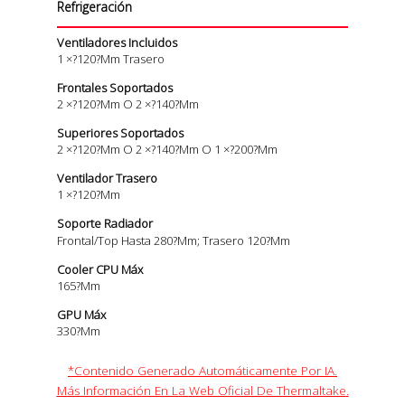
Refrigeración
Ventiladores Incluidos
1 ×?120?mm Trasero
Frontales Soportados
2 ×?120?mm O 2 ×?140?mm
Superiores Soportados
2 ×?120?mm O 2 ×?140?mm O 1 ×?200?mm
Ventilador Trasero
1 ×?120?mm
Soporte Radiador
Frontal/Top Hasta 280?mm; Trasero 120?mm
Cooler CPU Máx
165?mm
GPU Máx
330?mm
*Contenido Generado Automáticamente Por IA.
Más Información En La
Web Oficial De Thermaltake
.