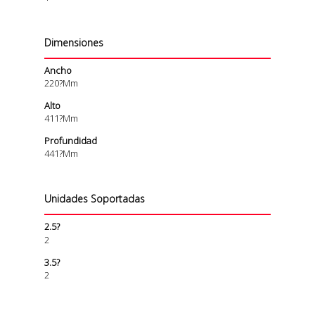
Dimensiones
Ancho
220?mm
Alto
411?mm
Profundidad
441?mm
Unidades Soportadas
2.5?
2
3.5?
2