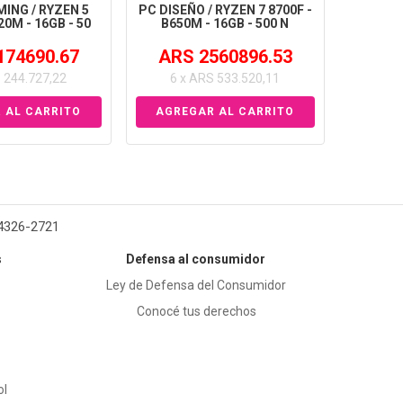
ING / RYZEN 5
PC DISEÑO / RYZEN 7 8700F -
20M - 16GB - 50
B650M - 16GB - 500 N
174690.67
ARS 2560896.53
 244.727,22
6 x ARS 533.520,11
 4326-2721
s
Defensa al consumidor
Ley de Defensa del Consumidor
Conocé tus derechos
ol