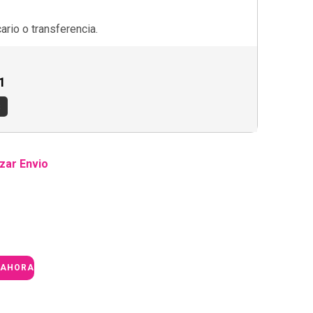
rio o transferencia.
1
s
zar Envio