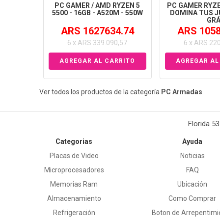
PC GAMER / AMD RYZEN 5
PC GAMER RYZE
5500 - 16GB - A520M - 550W
DOMINA TUS J
GR
ARS 1627634.74
ARS 1058
6 x ARS 339.090,57
6 x ARS 22
Ver todos los productos de la categoría
PC Armadas
Florida 5
Categorias
Ayuda
Placas de Video
Noticias
Microprocesadores
FAQ
Memorias Ram
Ubicación
Almacenamiento
Como Comprar
Refrigeración
Boton de Arrepentimi