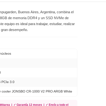
ugarden, Buenos Aires, Argentina, combina el
on 8GB de memoria DDR4 y un SSD NVMe de
 equipo es ideal para trabajar, estudiar, realizar
on gran desempeño.
núcleos
B
PCIe 3.0
y cooler JONSBO CR-1000 V2 PRO ARGB White
titarea | ✓ Garantía 12 meses | ✓ Envío a todo el