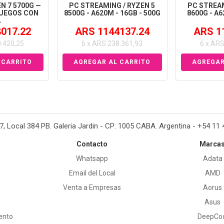
N 7 5700G —
PC STREAMING / RYZEN 5
PC STREAM
UEGOS CON
8500G - A620M - 16GB - 500G
8600G - A6
Á
017.22
ARS 1144137.24
ARS 1
0.420,25
6 x ARS 238.361,93
6 x ARS
37, Local 384 PB. Galeria Jardin - CP: 1005 CABA. Argentina - +54 11
Contacto
Marca
Whatsapp
Adata
Email del Local
AMD
Venta a Empresas
Aorus
Asus
ento
DeepCo