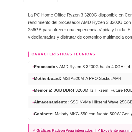
La PC Home Office Ryzen 3 3200G disponible en Comp
rendimiento del procesador AMD Ryzen 3 3200G c
256GB para ofrecer una experiencia rápida y fluida. Este
videollamadas y disfrutar de contenido multimedia c
CARACTERÍSTICAS TÉCNICAS
•
Procesador:
AMD Ryzen 3 3200G hasta 4.0GHz, 4 
•
Motherboard:
MSI A520M-A PRO Socket AM4
•
Memoria:
8GB DDR4 3200MHz Hiksemi Future RG
•
Almacenamiento:
SSD NVMe Hiksemi Wave 256GB 
•
Gabinete:
Melody MKG-550 con fuente 500W Gen 
✓ Gráficos Radeon Vega integrados | ✓ Excelente para mul