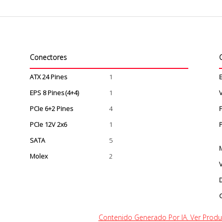
Conectores
C
ATX 24 Pines
1
E
EPS 8 Pines (4+4)
1
V
PCIe 6+2 Pines
4
PCIe 12V 2x6
1
SATA
5
Molex
2
V
C
Contenido Generado Por IA. Ver Produc