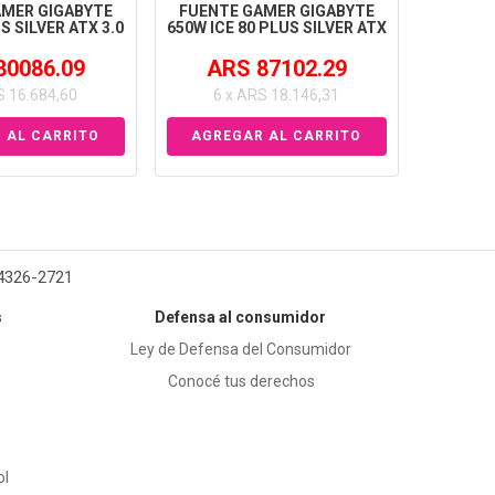
AMER GIGABYTE
FUENTE GAMER GIGABYTE
S SILVER ATX 3.0
650W ICE 80 PLUS SILVER ATX
80086.09
ARS 87102.29
S 16.684,60
6 x ARS 18.146,31
 4326-2721
s
Defensa al consumidor
Ley de Defensa del Consumidor
Conocé tus derechos
ol