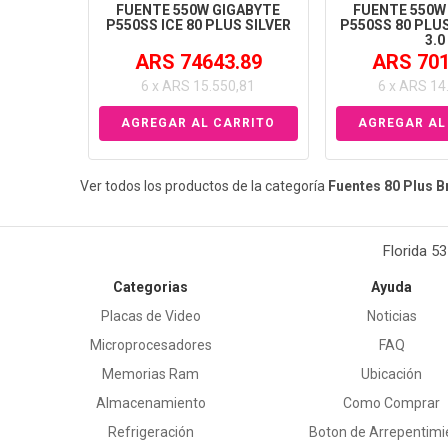
FUENTE 550W GIGABYTE
FUENTE 550W
P550SS ICE 80 PLUS SILVER
P550SS 80 PLUS
3.0
ARS 74643.89
ARS 701
6 x ARS 15.550,81
6 x ARS 14
Ver todos los productos de la categoría
Fuentes 80 Plus 
Florida 5
Categorias
Ayuda
Placas de Video
Noticias
Microprocesadores
FAQ
Memorias Ram
Ubicación
Almacenamiento
Como Comprar
Refrigeración
Boton de Arrepentimi