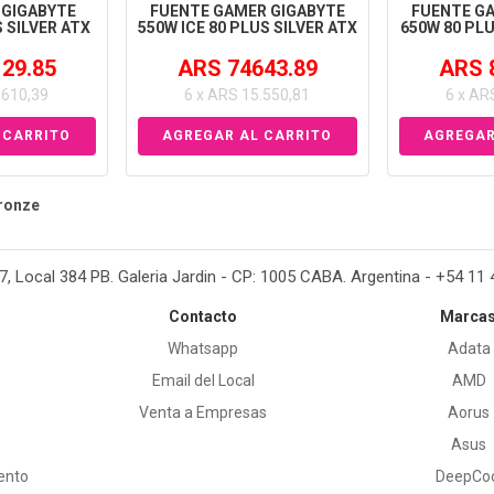
 GIGABYTE
FUENTE GAMER GIGABYTE
FUENTE G
 SILVER ATX
550W ICE 80 PLUS SILVER ATX
650W 80 PLU
29.85
ARS 74643.89
ARS 
.610,39
6 x ARS 15.550,81
6 x AR
Bronze
37, Local 384 PB. Galeria Jardin - CP: 1005 CABA. Argentina - +54 11
Contacto
Marca
Whatsapp
Adata
Email del Local
AMD
Venta a Empresas
Aorus
Asus
ento
DeepCo