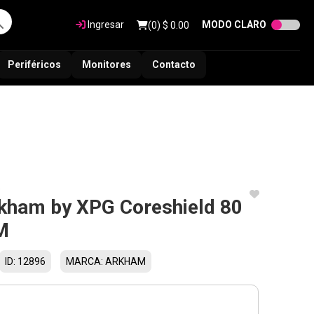
Ingresar
MODO CLARO
(
0
) $
0.00
Periféricos
Monitores
Contacto
e
kham by XPG Coreshield 80
M
ID: 12896
MARCA: ARKHAM