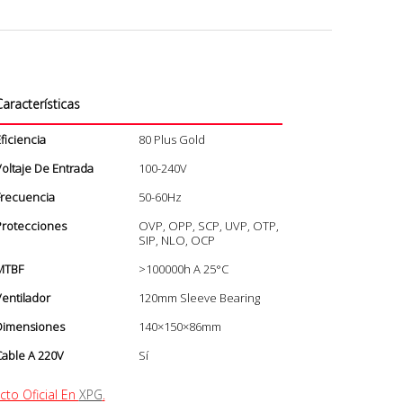
aracterísticas
ficiencia
80 Plus Gold
oltaje De Entrada
100-240V
Frecuencia
50-60Hz
Protecciones
OVP, OPP, SCP, UVP, OTP,
SIP, NLO, OCP
MTBF
>100000h A 25°C
entilador
120mm Sleeve Bearing
Dimensiones
140×150×86mm
able A 220V
Sí
to Oficial En
XPG
.