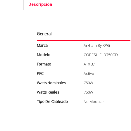
Descripción
General
Marca
Arkham By XPG
Modelo
CORESHIELD750GD
Formato
ATX 3.1
PFC
Activo
Watts Nominales
750W
Watts Reales
750W
Tipo De Cableado
No Modular