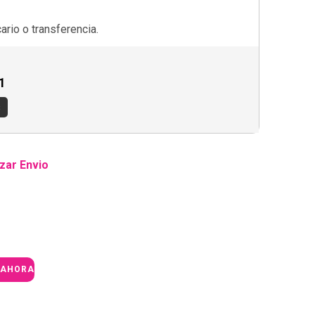
rio o transferencia.
1
s
zar Envio