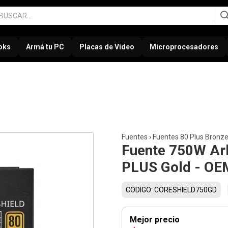
oks
Armá tu PC
Placas de Video
Microprocesadores
Fuentes
›
Fuentes 80 Plus Bronz
Fuente 750W Ar
PLUS Gold - OE
CODIGO: CORESHIELD750GD
Mejor precio