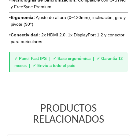
•
Tecnologías de Sincronización:
Compatible con G-SYNC
y FreeSync Premium
•
Ergonomía:
Ajuste de altura (0~120mm), inclinación, giro y
pivote (90°)
•
Conectividad:
2x HDMI 2.0, 1x DisplayPort 1.2 y conector
para auriculares
✓ Panel Fast IPS | ✓ Base ergonómica | ✓ Garantía 12
meses | ✓ Envío a todo el país
PRODUCTOS
RELACIONADOS