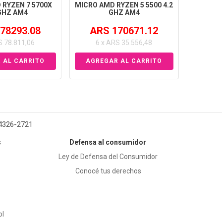
 RYZEN 7 5700X
MICRO AMD RYZEN 5 5500 4.2
 GHZ AM4
GHZ AM4
78293.08
ARS 170671.12
S 78.811,06
6 x ARS 35.556,48
 4326-2721
s
Defensa al consumidor
Ley de Defensa del Consumidor
Conocé tus derechos
ol