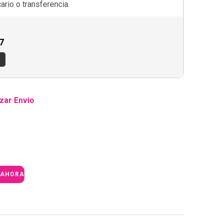
rio o transferencia.
7
s
zar Envio