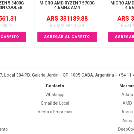
EN 5 3400G
MICRO AMD RYZEN 7 5700G
MICRO AMD
SIN COOLER
4.6 GHZ AM4
4.6
561.31
ARS 331189.88
ARS 3
.408,61
6 x ARS 68.997,89
6 x AR
37, Local 384 PB. Galeria Jardin - CP: 1005 CABA. Argentina - +54 11
Contacto
Marca
Whatsapp
Adata
Email del Local
AMD
Venta a Empresas
Aorus
Asus
ento
DeepCo