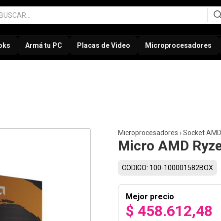
oks
Armá tu PC
Placas de Video
Microprocesadores
Microprocesadores
›
Socket AM
Micro AMD Ryze
CODIGO: 100-100001582BOX
Mejor precio
$ 458.612,48