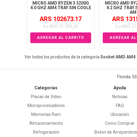
MICRO AMD RYZEN 3 3200G
MICRO AMD RYZ
4.0 GHZ AM4 TRAY SIN COOLE
4.2 GHZ TRAY 
AM
ARS 102673.17
ARS 131
6 x ARS 21.390,24
6 x ARS 27
Ver todos los productos de la categoría
Socket AMD AM4
Florida 5
Categorias
Ayuda
Placas de Video
Noticias
Microprocesadores
FAQ
Memorias Ram
Ubicación
Almacenamiento
Como Comprar
Refrigeración
Boton de Arrepentimi