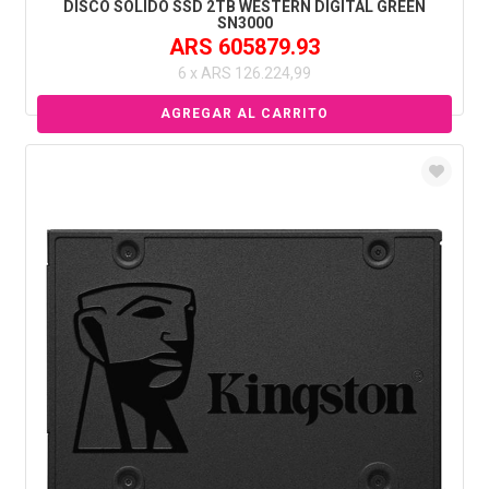
DISCO SÓLIDO SSD 2TB WESTERN DIGITAL GREEN
SN3000
ARS 605879.93
6 x ARS 126.224,99