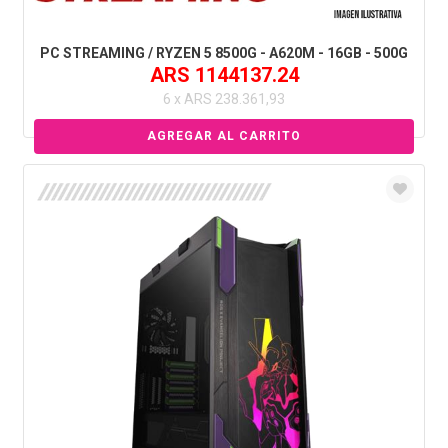
PC STREAMING / RYZEN 5 8500G - A620M - 16GB - 500G
ARS 1144137.24
6 x ARS 238.361,93