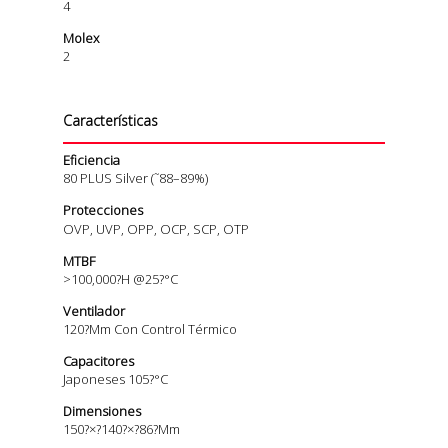
4
Molex
2
Características
Eficiencia
80 PLUS Silver (˜88–89%)
Protecciones
OVP, UVP, OPP, OCP, SCP, OTP
MTBF
>100,000?h @25?°C
Ventilador
120?mm Con Control Térmico
Capacitores
Japoneses 105?°C
Dimensiones
150?×?140?×?86?mm