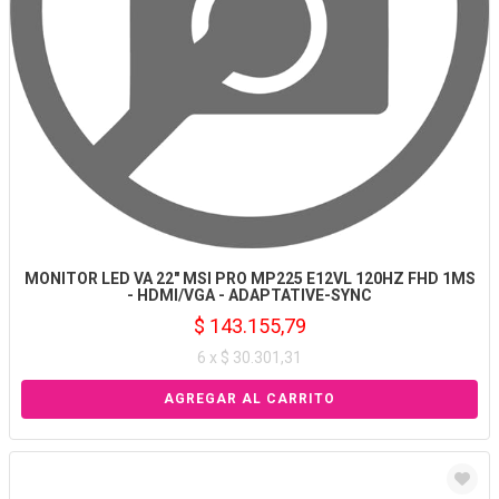
MONITOR LED VA 22" MSI PRO MP225 E12VL 120HZ FHD 1MS
- HDMI/VGA - ADAPTATIVE-SYNC
$ 143.155,79
6 x $ 30.301,31