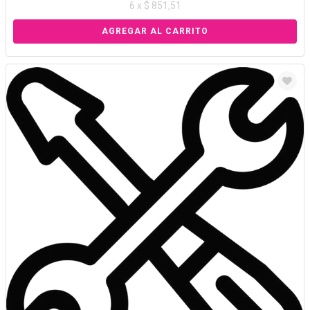
6 x $ 851,51