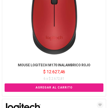
MOUSE LOGITECH M170 INALAMBRICO ROJO
$ 12.627,46
6 x $ 2.672,81