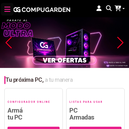
Tu próxima PC,
a tu manera
CONFIGURADOR ONLINE
LISTAS PARA USAR
Armá
PC
tu PC
Armadas