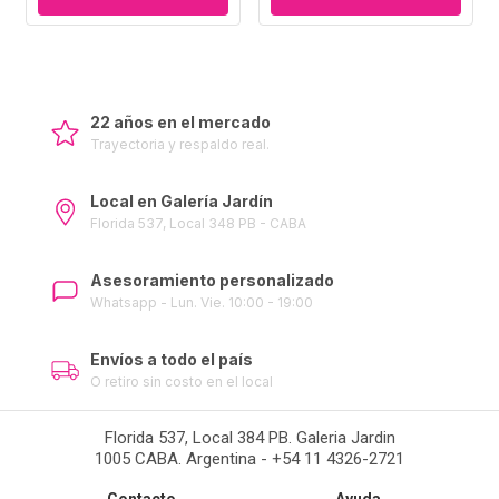
22 años en el mercado
Trayectoria y respaldo real.
Local en Galería Jardín
Florida 537, Local 348 PB - CABA
Asesoramiento personalizado
Whatsapp - Lun. Vie. 10:00 - 19:00
Envíos a todo el país
O retiro sin costo en el local
Florida 537, Local 384 PB. Galeria Jardin
1005 CABA. Argentina - +54 11 4326-2721
Contacto
Ayuda