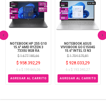
‹
›
NOTEBOOK HP 255 G10
NOTEBOOK ASUS
15.6" AMD RYZEN 3
VIVOBOOK GO E1504G
7330U 8GB RA
15.6" INTEL I3 N3
$ 1.677.185,66
$ 1.704.570,81
$ 958.392,29
$ 928.033,29
6 x $ 199.665,06
6 x $ 193.340,27