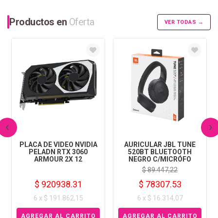
Productos en
Oferta
VER TODAS →
‹
›
PLACA DE VIDEO NVIDIA
AURICULAR JBL TUNE
PELADN RTX 3060
520BT BLUETOOTH
ARMOUR 2X 12
NEGRO C/MICRÓFO
$ 89.447,22
$ 920938.31
$ 78307.53
6 x $ 191.862,15
6 x $ 16.314,07