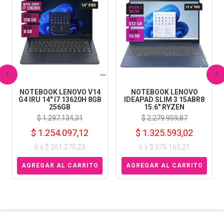
‹
›
NOTEBOOK LENOVO V14
NOTEBOOK LENOVO
G4 IRU 14" I7 13620H 8GB
IDEAPAD SLIM 3 15ABR8
256GB
15.6" RYZEN
$ 1.297.134,31
$ 2.279.959,87
$ 1.254.097,12
$ 1.325.593,02
6 x $ 261.270,23
6 x $ 276.165,21