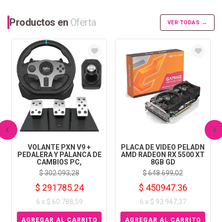
Productos en
Oferta
VER TODAS →
‹
›
VOLANTE PXN V9 +
PLACA DE VIDEO PELADN
PEDALERA Y PALANCA DE
AMD RADEON RX 5500 XT
CAMBIOS PC,
8GB GD
$ 302.093,28
$ 648.699,02
$ 291785.24
$ 450947.36
6 x $ 60.788,59
6 x $ 93.947,37