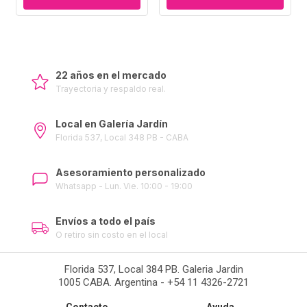
22 años en el mercado
Trayectoria y respaldo real.
Local en Galería Jardín
Florida 537, Local 348 PB - CABA
Asesoramiento personalizado
Whatsapp - Lun. Vie. 10:00 - 19:00
Envíos a todo el país
O retiro sin costo en el local
Florida 537, Local 384 PB. Galeria Jardin
1005 CABA. Argentina - +54 11 4326-2721
Contacto
Ayuda