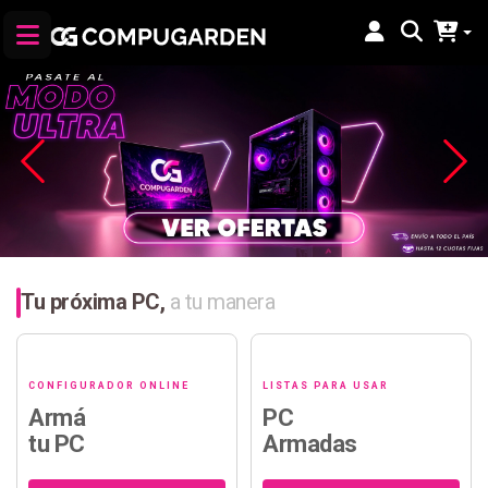
Tu próxima PC,
a tu manera
CONFIGURADOR ONLINE
LISTAS PARA USAR
Armá
PC
tu PC
Armadas