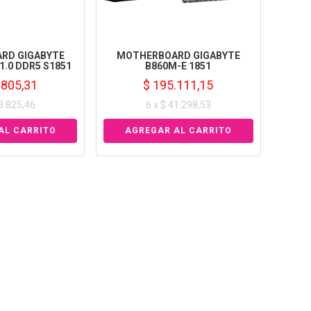
RD GIGABYTE
MOTHERBOARD GIGABYTE
 1.0 DDR5 S1851
B860M-E 1851
.805,31
$ 195.111,15
33.825,46
6 x $ 41.298,53