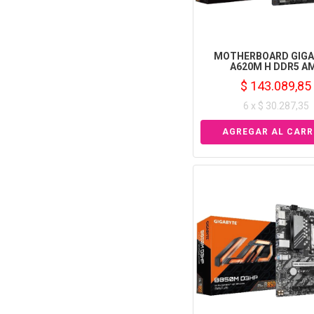
MOTHERBOARD GIGA
A620M H DDR5 A
$ 143.089,85
6 x $ 30.287,35