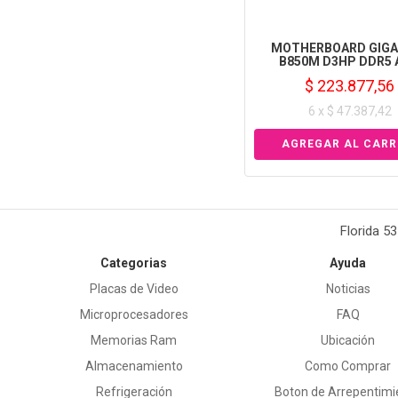
MOTHERBOARD GIGA
B850M D3HP DDR5
$ 223.877,56
6 x $ 47.387,42
Florida 5
Categorias
Ayuda
Placas de Video
Noticias
Microprocesadores
FAQ
Memorias Ram
Ubicación
Almacenamiento
Como Comprar
Refrigeración
Boton de Arrepentimi