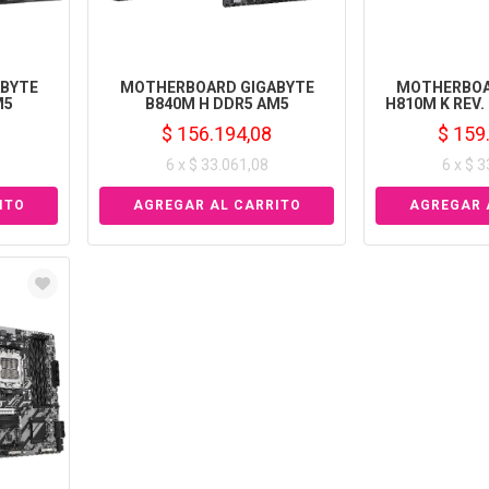
BYTE
MOTHERBOARD GIGABYTE
MOTHERBOA
M5
B840M H DDR5 AM5
H810M K REV.
$ 156.194,08
$ 159
6 x $ 33.061,08
6 x $ 