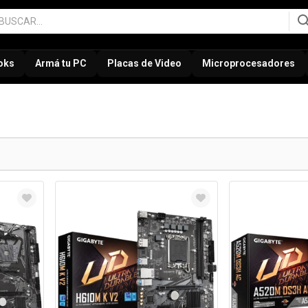
oks
Armá tu PC
Placas de Video
Microprocesadores