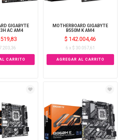
RD GIGABYTE
MOTHERBOARD GIGABYTE
3H AC AM4
B550M K AM4
.519,83
$ 142.004,46
27.203,36
6 x $ 30.057,61