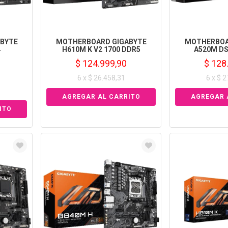
BYTE
MOTHERBOARD GIGABYTE
MOTHERBOA
4
H610M K V2 1700 DDR5
A520M DS
$ 124.999,90
$ 128
6 x $ 26.458,31
6 x $ 