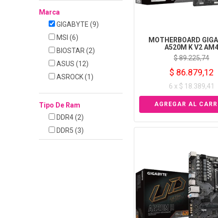
Marca
GIGABYTE
(9)
MSI
(6)
MOTHERBOARD GIGA
A520M K V2 AM
BIOSTAR
(2)
$ 89.225,74
ASUS
(12)
$ 86.879,12
ASROCK
(1)
6 x $ 18.389,41
Tipo De Ram
DDR4
(2)
DDR5
(3)