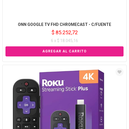
ONN GOOGLE TV FHD CHROMECAST - C/FUENTE
$ 85.252,72
6 x $ 18.045,16