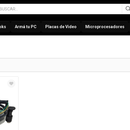
oks
Armá tu PC
Placas de Video
Microprocesadores