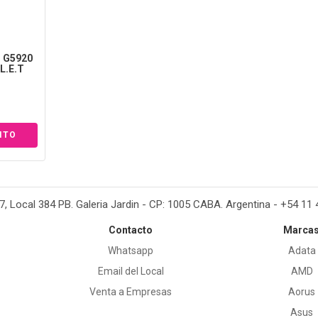
 G5920
.L.E.T
37, Local 384 PB. Galeria Jardin - CP: 1005 CABA. Argentina - +54 11
Contacto
Marca
Whatsapp
Adata
Email del Local
AMD
Venta a Empresas
Aorus
Asus