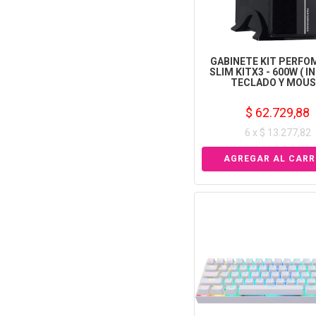
GABINETE KIT PERFO
SLIM KITX3 - 600W ( I
TECLADO Y MOUS
$ 62.729,88
6 x $ 13.277,82