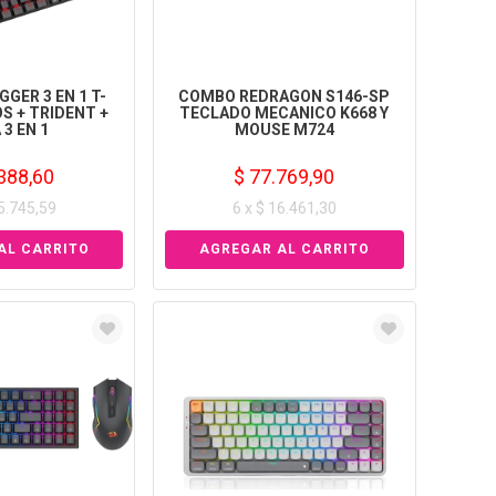
GER 3 EN 1 T-
COMBO REDRAGON S146-SP
S + TRIDENT +
TECLADO MECANICO K668 Y
 3 EN 1
MOUSE M724
388,60
$ 77.769,90
15.745,59
6 x $ 16.461,30