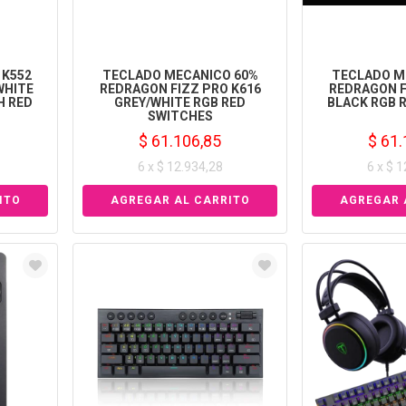
 K552
TECLADO MECANICO 60%
TECLADO M
WHITE
REDRAGON FIZZ PRO K616
REDRAGON F
H RED
GREY/WHITE RGB RED
BLACK RGB 
SWITCHES
$ 61.106,85
$ 61.
6 x $ 12.934,28
6 x $ 