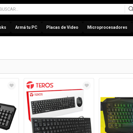
oks
Armá tu PC
Placas de Video
Microprocesadores