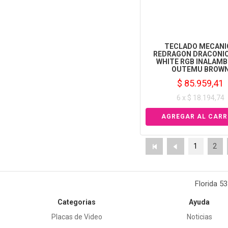
TECLADO MECANI
REDRAGON DRACONIC
WHITE RGB INALAMB
OUTEMU BROW
$ 85.959,41
6 x $ 18.194,74
1
2
Florida 5
Categorias
Ayuda
Placas de Video
Noticias