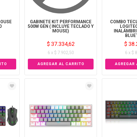
MOUSE
GABINETE KIT PERFORMANCE
COMBO TECL
0
500W GEN ( INCLUYE TECLADO Y
LOGITE
MOUSE)
INALÁMBRI
BLUE
$ 37.334,62
$ 38.
6 x $ 7.902,50
6 x $ 