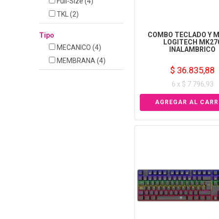
Full-Size
(4)
TKL
(2)
COMBO TECLADO Y 
Tipo
LOGITECH MK27
MECANICO
(4)
INALAMBRICO
MEMBRANA
(4)
$ 36.835,88
6 x $ 7.796,93