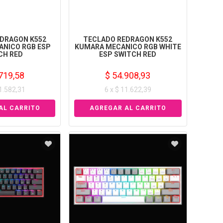
DRAGON K552
TECLADO REDRAGON K552
NICO RGB ESP
KUMARA MECANICO RGB WHITE
CH RED
ESP SWITCH RED
719,58
$ 54.908,93
11.582,31
6 x $ 11.622,39