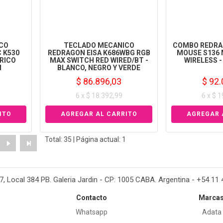
CO
TECLADO MECANICO
COMBO REDRA
 K530
REDRAGON EISA K686WBG RGB
MOUSE S136 
RICO
MAX SWITCH RED WIRED/BT -
WIRELESS 
N
BLANCO, NEGRO Y VERDE
$ 86.896,03
$ 92.
6 x $ 18.392,99
6 x $ 
Total: 35 | Página actual: 1
37, Local 384 PB. Galeria Jardin - CP: 1005 CABA. Argentina - +54 11
Contacto
Marca
Whatsapp
Adata