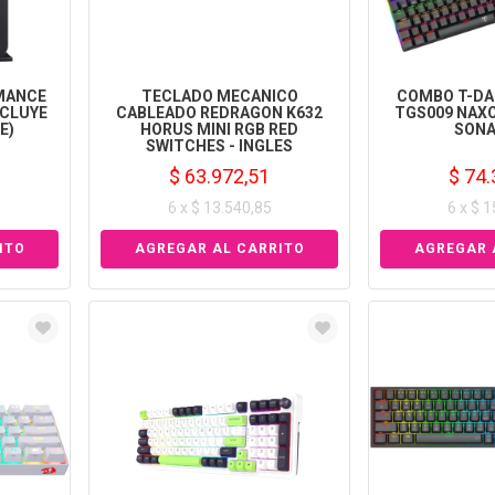
MANCE
TECLADO MECANICO
COMBO T-DAG
NCLUYE
CABLEADO REDRAGON K632
TGS009 NAXO
E)
HORUS MINI RGB RED
SONA
SWITCHES - INGLES
$ 63.972,51
$ 74.
6 x $ 13.540,85
6 x $ 