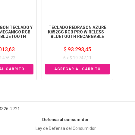
GON TECLADO Y
TECLADO REDRAGON AZURE
MECANICO RGB
K652GG RGB PRO WIRELESS -
- BLUETOOTH
BLUETOOTH RECARGABLE
013,63
$ 93.293,45
19.476,22
6 x $ 19.747,11
 4326-2721
s
Defensa al consumidor
Ley de Defensa del Consumidor