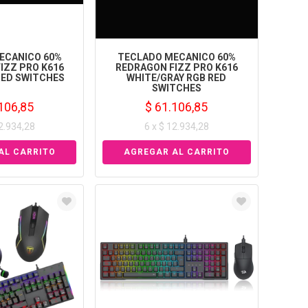
ECANICO 60%
TECLADO MECANICO 60%
IZZ PRO K616
REDRAGON FIZZ PRO K616
RED SWITCHES
WHITE/GRAY RGB RED
SWITCHES
106,85
$ 61.106,85
12.934,28
6 x $ 12.934,28