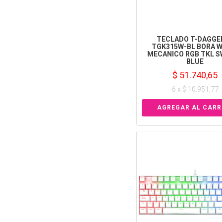
TECLADO T-DAGGER
TGK315W-BL BORA W
MECANICO RGB TKL 
BLUE
$ 51.740,65
6 x $ 10.951,77