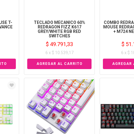
SE T-
TECLADO MECANICO 60%
COMBO REDRA
DVANCE
REDRAGON FIZZ K617
MOUSE REDRAG
GREY/WHITE RGB RED
+ M724 NE
SWITCHES
$ 49.791,33
$ 51.
6 x $ 10.539,17
6 x $ 