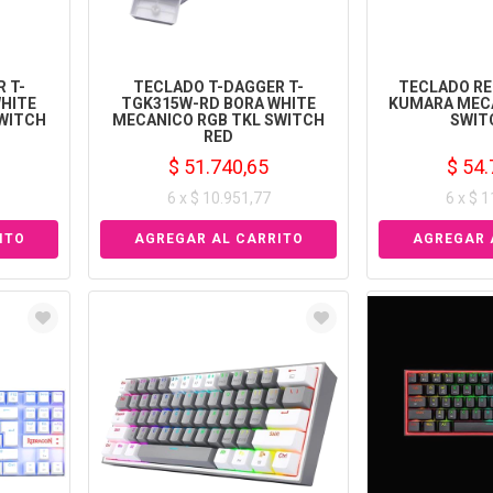
 T-
TECLADO T-DAGGER T-
TECLADO RE
HITE
TGK315W-RD BORA WHITE
KUMARA MECA
SWITCH
MECANICO RGB TKL SWITCH
SWIT
RED
$ 51.740,65
$ 54.
6 x $ 10.951,77
6 x $ 