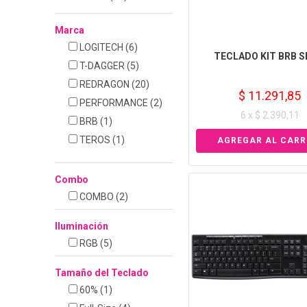
Marca
LOGITECH
(6)
TECLADO KIT BRB S
T-DAGGER
(5)
REDRAGON
(20)
$ 11.291,85
PERFORMANCE
(2)
6 x $ 2.390,11
BRB
(1)
TEROS
(1)
Combo
COMBO
(2)
Iluminación
RGB
(5)
Tamaño del Teclado
60%
(1)