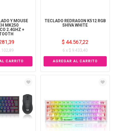
ADO Y MOUSE
TECLADO REDRAGON K512 RGB
CH MK250
SHIVA WHITE
CO 2.4GHZ +
TOOTH
281,39
$ 44.567,22
8.102,89
6 x $ 9.433,40