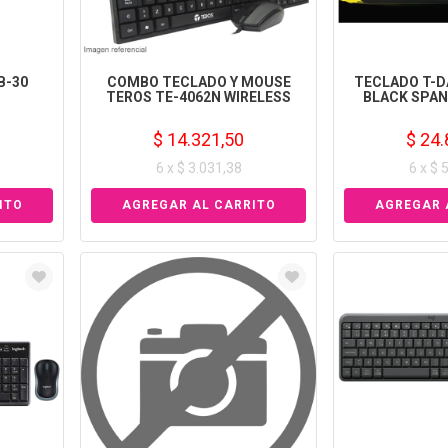
B-30
COMBO TECLADO Y MOUSE
TECLADO T-D
TEROS TE-4062N WIRELESS
BLACK SPAN
$ 14.321,50
$ 24.
6 x $ 3.031,38
6 x $ 