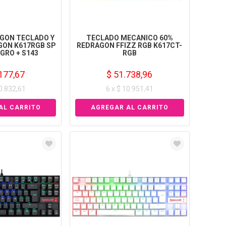
GON TECLADO Y
TECLADO MECANICO 60%
ON K617RGB SP
REDRAGON FFIZZ RGB K617CT-
GRO + S143
RGB
177,67
$ 51.738,96
10.832,61
6 x $ 10.951,41