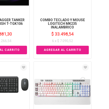
AGGER TANKER
COMBO TECLADO Y MOUSE
ISH T-TGK106
LOGITECH MK235
INALAMBRICO
881,30
$ 33.498,54
5.266,54
6 x $ 7.090,52